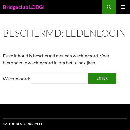
Ga
Zoeken
Bridgeclub LODGI
naar
PRIMAI
de
MENU
inhoud
BESCHERMD: LEDENLOGIN
Deze inhoud is beschermd met een wachtwoord. Voer
hieronder je wachtwoord in om het te bekijken.
Wachtwoord:
VAN DE BESTUURSTAFEL